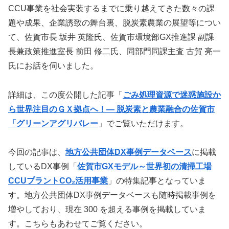
CCU事業を社会実装するまでに乗り越えてきた数々の課
題や成果、企業誘致の舞台裏、脱炭素農業の展望等につい
て、佐賀市長 坂井 英隆氏、佐賀市環境部GX推進課 副課
長兼政策推進室長 前田 修二氏、同部門同課主査 古賀 亮一
氏にお話を伺いました。
詳細は、この度公開した記事「
ごみ処理資源で迷惑施設か
ら世界注目のＧＸ拠点へ！― 脱炭素と農業融合の佐賀市
「グリーンアグリバレー
」でご覧いただけます。
今回の記事は、
地方公共団体DX事例データベース
に掲載
しているDX事例「
佐賀市GXモデル～世界初の清掃工場
CCUプラントCO₂活用事業
」の特集記事となっていま
す。地方公共団体DX事例データベースも随時掲載事例を
増やしており、現在 300 を超える事例を掲載していま
す。こちらもあわせてご覧ください。