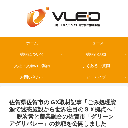
ホーム
ニュース
機構について
機構の活動
入社・入会のご案内
よくあるご質問
お問い合わせ
アーカイブ
佐賀県佐賀市の GX取材記事「ごみ処理資
源で迷惑施設から世界注目のＧＸ拠点へ！
― 脱炭素と農業融合の佐賀市「グリーン
アグリバレー」の挑戦を公開しました