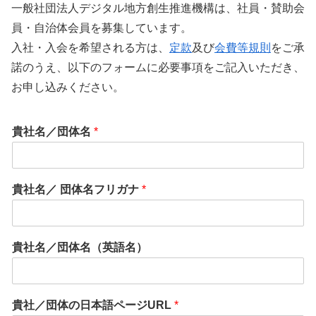
一般社団法人デジタル地方創生推進機構は、社員・賛助会
員・自治体会員を募集しています。
入社・入会を希望される方は、
定款
及び
会費等規則
をご承
諾のうえ、以下のフォームに必要事項をご記入いただき、
お申し込みください。
貴社名／団体名
*
貴社名／ 団体名フリガナ
*
*
貴社名／団体名（英語名）
*
担
当
部
貴社／団体の日本語ページURL
*
署