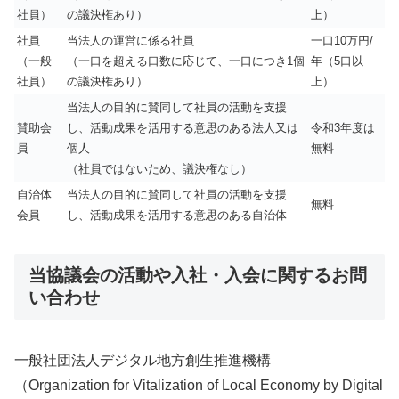
社員）
の議決権あり）
上）
社員
当法人の運営に係る社員
一口10万円/
（一般
（一口を超える口数に応じて、一口につき1個
年（5口以
社員）
の議決権あり）
上）
当法人の目的に賛同して社員の活動を支援
賛助会
し、活動成果を活用する意思のある法人又は
令和3年度は
員
個人
無料
（社員ではないため、議決権なし）
自治体
当法人の目的に賛同して社員の活動を支援
無料
会員
し、活動成果を活用する意思のある自治体
当協議会の活動や入社・入会に関するお問
い合わせ
一般社団法人デジタル地方創生推進機構
（Organization for Vitalization of Local Economy by Digital