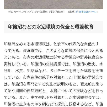
ゼロカーボンラッピングの公用車（電気自動車） （出典:
佐倉市webページ
）
印旛沼などの水辺環境の保全と環境教育
印旛沼をめぐる水辺環境は、佐倉市の代表的な自然の 1
つである。佐倉市では、このような環境の保全につとめる
とともに、市内の水辺環境に関する学習会や野外観察会を
実施している。印旛沼の公開講座では、印旛沼の歴史、水
利用、水質、生態系など、各回テーマを設けた講義を実施
している。市内在住の親子を対象とした印旛沼の学習会で
は、印旛沼を専門とする先生の説明のもと、観光船に乗っ
て沼や周囲の自然観察と、水質についての実験などを行っ
ている。また、中学生以下を対象とした水辺観察会では、
印旛沼の生きものやを網などで採集し観察するなど、印旛